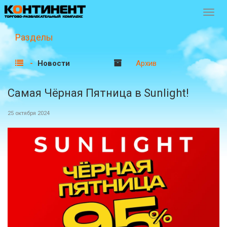
Перек
навиг
Разделы
Новости
Архив
Самая Чёрная Пятница в Sunlight!
25 октября 2024