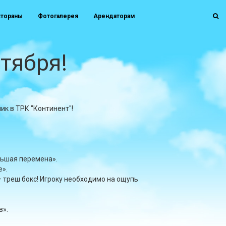
стораны
Фотогалерея
Арендаторам
тября!
ник в ТРК "Континент"!
льшая перемена».
е».
 треш бокс! Игроку необходимо на ощупь
в».