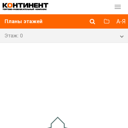
Перек
навиг
А-Я
Планы этажей
Этаж: 0