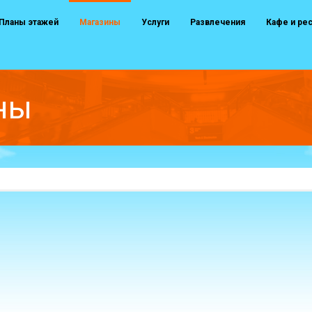
Планы этажей
Магазины
Услуги
Развлечения
Кафе и ре
ны