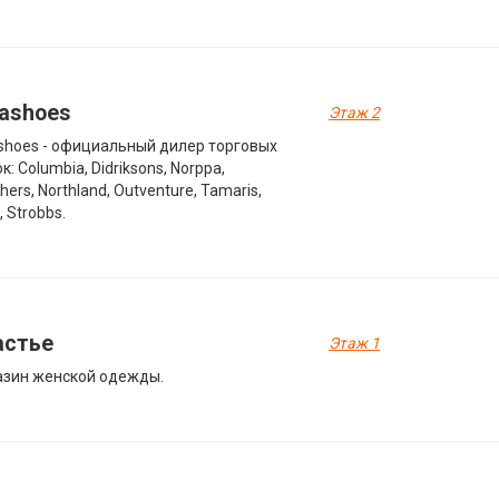
lashoes
Этаж 2
shoes - официальный дилер торговых
к: Columbia, Didriksons, Norppa,
hers, Northland, Outventure, Tamaris,
, Strobbs.
астье
Этаж 1
зин женской одежды.