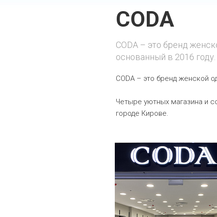
CODA
CODA – это бренд женск
основанный в 2016 году.
CODA – это бренд женской од
Четыре уютных магазина и с
городе Кирове.