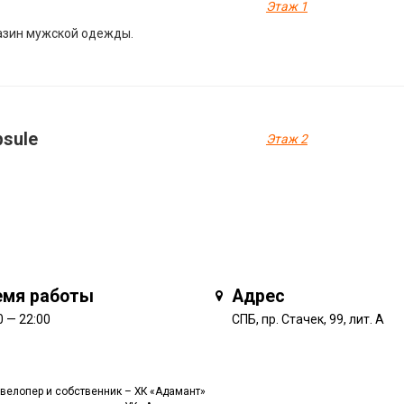
Этаж 1
азин мужской одежды.
psule
Этаж 2
емя работы
Адрес
0 — 22:00
СПБ, пр. Стачек, 99, лит. А
велопер и собственник –
ХК «Адамант»