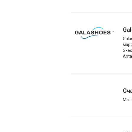
Ga
Gala
маро
Skec
Anta
Сч
Мага