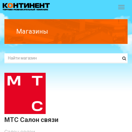
Перек
навиг
Магазины
МТС Салон связи
Салон связи.