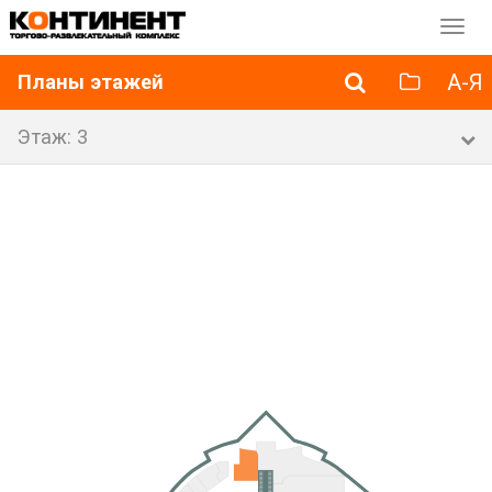
Перек
навиг
А-Я
Планы этажей
Этаж: 3